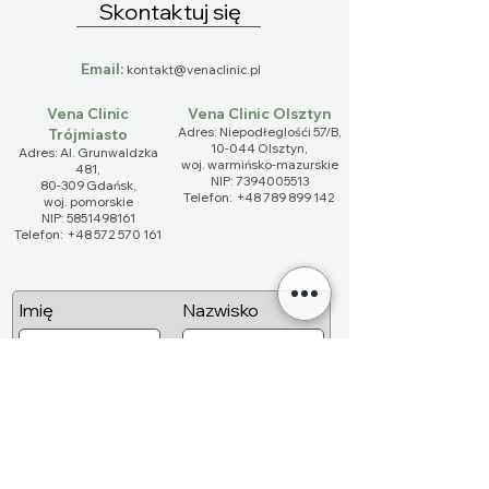
Skontaktuj się
Email:
kontakt@venaclinic.pl
Vena Clinic
Vena Clinic Olsztyn
Adres: Niepodłeglośći 57/B,
Trójmiasto
10-044 Olsztyn,
Adres: Al. Grunwaldzka
​woj. warmińsko-mazurskie
481,
NIP:
7394005513
80-309 Gdańsk,
Telefon:
+48 789 899 142
woj. pomorskie​
NIP:
5851498161
Telefon:
+48 572 570 161
Imię
Nazwisko
Email
Telefon