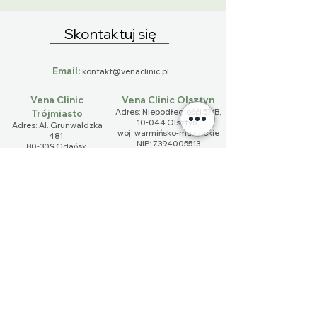
Skontaktuj się
Email:
kontakt@venaclinic.pl
Vena Clinic
Vena Clinic Olsztyn
Adres: Niepodłeglośći 57/B,
Trójmiasto
10-044 Olsztyn,
Adres: Al. Grunwaldzka
​woj. warmińsko-mazurskie
481,
NIP:
7394005513
80-309 Gdańsk,
Telefon:
+48 789 899 142
woj. pomorskie​
NIP:
5851498161
Telefon:
+48 572 570 161
Imię
Nazwisko
Email
Telefon