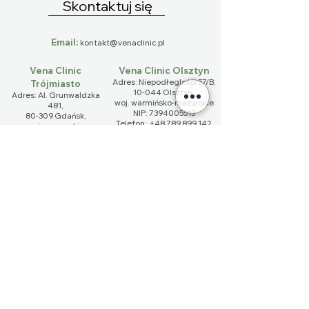
Skontaktuj się
Email:
kontakt@venaclinic.pl
Vena Clinic
Vena Clinic Olsztyn
Adres: Niepodłeglośći 57/B,
Trójmiasto
10-044 Olsztyn,
Adres: Al. Grunwaldzka
​woj. warmińsko-mazurskie
481,
NIP:
7394005513
80-309 Gdańsk,
Telefon:
+48 789 899 142
woj. pomorskie​
NIP:
5851498161
Telefon:
+48 572 570 161
Imię
Nazwisko
Email
Telefon