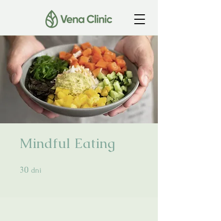
Mindful Eating
30
30 dni
dni