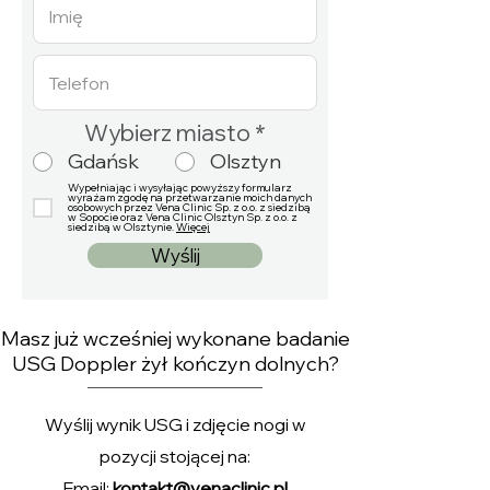
Wybierz miasto
*
Gdańsk
Olsztyn
Wypełniając i wysyłając powyższy formularz
wyrażam zgodę na przetwarzanie moich danych
osobowych przez Vena Clinic Sp. z o.o. z siedzibą
w Sopocie oraz Vena Clinic Olsztyn Sp. z o.o. z
siedzibą w Olsztynie.
Więcej
Wyślij
Masz już wcześniej wykonane badanie
USG Doppler żył kończyn dolnych?
Wyślij wynik USG i zdjęcie nogi w
pozycji stojącej na:
Email:
kontakt@venaclinic.pl