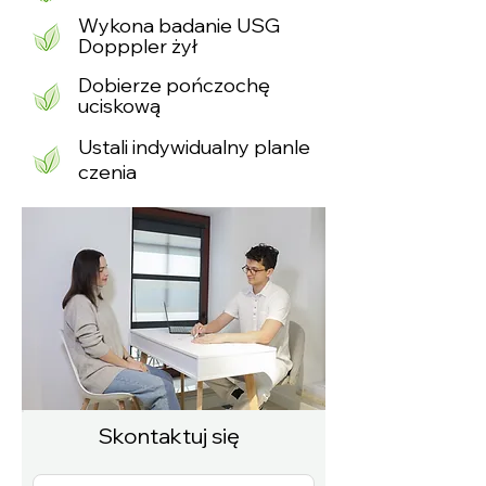
Wykona badanie USG
Dopppler żył
Dobierze pończochę
uciskową
Ustali
indywidualny
planle
czenia
Skontaktuj się