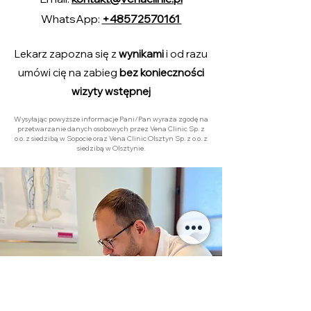
WhatsApp:
+48572570161
Lekarz zapozna się z
wynikami
i od razu
umówi cię na zabieg
bez konieczności
wizyty wstępnej
Wysyłając powyższe informacje Pani/Pan wyraża zgodę na
przetwarzanie danych osobowych przez Vena Clinic Sp. z
o.o. z siedzibą w Sopocie oraz Vena Clinic Olsztyn Sp. z o.o. z
siedzibą w Olsztynie.