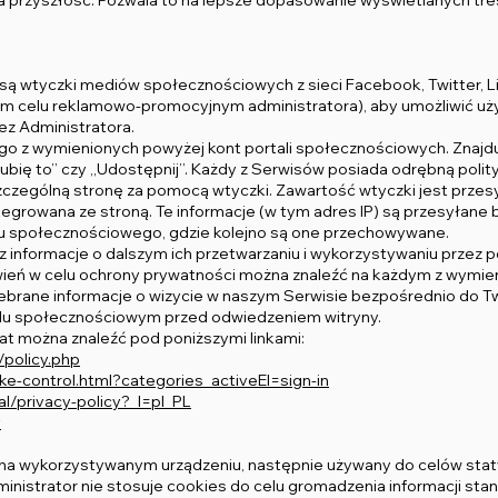
 przyszłość. Pozwala to na lepsze dopasowanie wyświetlanych treśc
są wtyczki mediów społecznościowych z sieci Facebook, Twitter, Lin
ym celu reklamowo-promocyjnym administratora), aby umożliwić uży
z Administratora.
o z wymienionych powyżej kont portali społecznościowych. Znajduj
bię to’’ czy ,,Udostępnij’’. Każdy z Serwisów posiada odrębną polity
zególną stronę za pomocą wtyczki. Zawartość wtyczki jest przes
tegrowana ze stroną. Te informacje (w tym adres IP) są przesyłane 
u społecznościowego, gdzie kolejno są one przechowywane.
az informacje o dalszym ich przetwarzaniu i wykorzystywaniu przez 
ień w celu ochrony prywatności można znaleźć na każdym z wymienio
brane informacje o wizycie w naszym Serwisie bezpośrednio do Two
alu społecznościowym przed odwiedzeniem witryny.
at można znaleźć pod poniższymi linkami:
policy.php
ke-control.html?categories_activeEl=sign-in
al/privacy-policy?_l=pl_PL
y
 na wykorzystywanym urządzeniu, następnie używany do celów stat
 Administrator nie stosuje cookies do celu gromadzenia informacji 