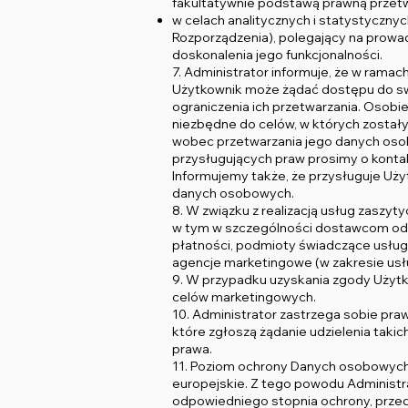
fakultatywnie podstawą prawną przetwarz
w celach analitycznych i statystycznych
Rozporządzenia), polegający na prowa
doskonalenia jego funkcjonalności.
7. Administrator informuje, że w rama
Użytkownik może żądać dostępu do swoi
ograniczenia ich przetwarzania. Osobie
niezbędne do celów, w których został
wobec przetwarzania jego danych osob
przysługujących praw prosimy o konta
Informujemy także, że przysługuje Uż
danych osobowych.
8. W związku z realizacją usług zas
w tym w szczególności dostawcom odp
płatności, podmioty świadczące usługi 
agencje marketingowe (w zakresie us
9. W przypadku uzyskania zgody Użyt
celów marketingowych.
10. Administrator zastrzega sobie pr
które zgłoszą żądanie udzielenia takic
prawa.
11. Poziom ochrony Danych osobowych
europejskie. Z tego powodu Administr
odpowiedniego stopnia ochrony, prze