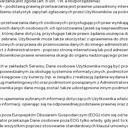
ania jest zgoda (art. 6 ust. 1 lit. a Rozporządzenia);
 – podstawą prawną przetwarzania jest prawnie uzasadniony interes Ad
dzeniu statystyk zapytań zgłaszanych przez Użytkowników za poś
ch przetwarzania danych osobowych i przysługujących praw wynikaj
ch danych osobowych, ich sprostowania (jeżeli są nieprawidłowe) 
, której dane dotyczą, przysługuje także prawo żądania usunięcia d
y zebrane. Użytkownik może także skorzystać z uprawnienia do zło
owych oraz prawa do przenoszenia danych do innego administrator
kt z Administratorem - poprzez stronę internetową lub pod adrese
ytkownikowi prawie wniesienia skargi do organu nadzorującego prz
zytych w zakładach Serwisu, Dane osobowe Użytkownika mogą być 
owiedzialnym za obsługę systemów informatycznych, podmiotom t
księgowe czy kurierzy (np. w związku z realizacją żądania wydania
ług marketingowych) oraz podmiotom powiązanym z Administratore
kownika jego dane mogą zostać także udostępnione innym podmiot
awo ujawnienia wybranych informacji dotyczących Użytkownika wł
h informacji, opierając się na odpowiedniej podstawie prawnej ora
 poza Europejskim Obszarem Gospodarczym (EOG) różni się od t
ator przekazuje Dane osobowe poza EOG tylko wtedy, gdy jest to k
de wszystkim poprzez stosowanie standardowych klauzul umownyc