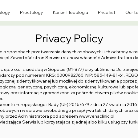
ology
Proctology
Копия Flebologia
Price list
Our t
Privacy Policy
uje o sposobach przetwarzania danych osobowych i ich ochrony w r
ic.pl
Zawartość stron Serwisu stanowi własność Administratora dan
c sp. z o.o. z siedzibą w Sopocie (81-877) przy ul. Smolna 3c, zar
darczy pod numerem KRS: 0000982760, NIP: 585-149-81-61, REGON: 52
zycznej zidentyfikowanej lub możliwej do zidentyfikowania poprzez
ologiczną, genetyczną, psychiczną, ekonomiczną, kulturową lub spo
rnetowy oraz informacje gromadzone za pośrednictwem plików cookie 
i.
mentu Europejskiego i Rady (UE) 2016/679 z dnia 27 kwietnia 2016 
sobowych i w sprawie swobodnego przepływu takich danych oraz u
ony przez Administratora pod adresem
www.venaclinic.pl
edzająca Serwis lub korzystająca z jednej albo kilku usług czy fun