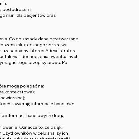
nia.
są pod adresem:
o m.in. dla pacjentów oraz
zania. Co do zasady dane przetwarzane
zgłoszenia skutecznego sprzeciwu
 uzasadniony interes Administratora.
ustalenia i dochodzenia ewentualnych
 wymagać tego przepisy prawa. Po
tóre mogą polegać na:
ma kontekstowa);
hawioralna);
dkach zawierają informacje handlowe
ie informacji handlowych drogą
lowanie. Oznacza to, że dzięki
Użytkowników w celu analizy ich