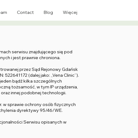
eam
Contact
Blog
Więcej
amach serwisu znajdującego się pod
ych i jest prawnie chroniona.
ejestrowanej przez Sąd Rejonowy Gdańsk
2641172 (dalej jako: ,,Vena Clinic’’).
 jeden bądź kilka szczególnych
łeczną tożsamość, w tym IP urządzenia,
oraz innej podobnej technologii.
r. w sprawie ochrony osób fizycznych
chylenia dyrektywy 95/46/WE.
kcjonalności Serwisu opisanych w