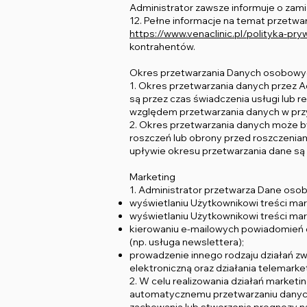
Administrator zawsze informuje o zam
12. Pełne informacje na temat przetw
https://www.venaclinic.pl/polityka-pry
kontrahentów.
Okres przetwarzania Danych osobowy
1. Okres przetwarzania danych przez A
są przez czas świadczenia usługi lub 
względem przetwarzania danych w przy
2. Okres przetwarzania danych może b
roszczeń lub obrony przed roszczeniam
upływie okresu przetwarzania dane są
Marketing
1. Administrator przetwarza Dane oso
wyświetlaniu Użytkownikowi treści mar
wyświetlaniu Użytkownikowi treści ma
kierowaniu e-mailowych powiadomień o 
(np. usługa newslettera);
prowadzenie innego rodzaju działań z
elektroniczną oraz działania telemark
2. W celu realizowania działań market
automatycznemu przetwarzaniu danych