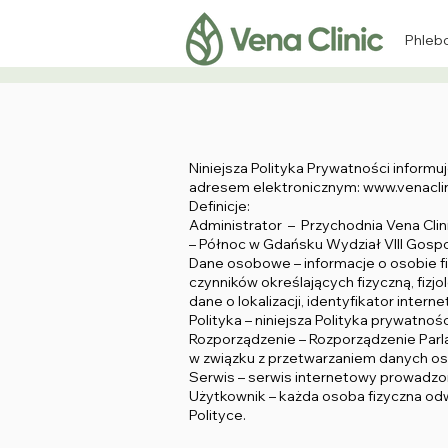
Phleb
Niniejsza Polityka Prywatności inform
adresem elektronicznym:
www.venaclin
Definicje:
Administrator – Przychodnia Vena Clini
– Północ w Gdańsku Wydział VIII Gospo
Dane osobowe – informacje o osobie fi
czynników określających fizyczną, fizj
dane o lokalizacji, identyfikator inte
Polityka – niniejsza Polityka prywatnośc
Rozporządzenie – Rozporządzenie Parla
w związku z przetwarzaniem danych o
Serwis – serwis internetowy prowadz
Użytkownik – każda osoba fizyczna odwi
Polityce.