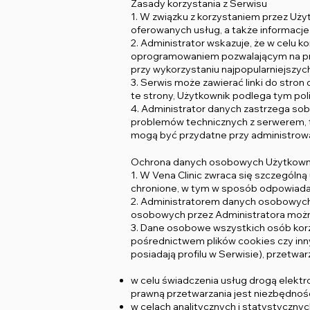
Zasady korzystania z Serwisu
1. W związku z korzystaniem przez Uż
oferowanych usług, a także informacje
2. Administrator wskazuje, że w celu 
oprogramowaniem pozwalającym na prz
przy wykorzystaniu najpopularniejszyc
3. Serwis może zawierać linki do stro
te strony, Użytkownik podlega tym pol
4. Administrator danych zastrzega so
problemów technicznych z serwerem, tw
mogą być przydatne przy administrowa
Ochrona danych osobowych Użytkown
1. W Vena Clinic zwraca się szczególn
chronione, w tym w sposób odpowiada
2. Administratorem danych osobowych
osobowych przez Administratora mo
3. Dane osobowe wszystkich osób korzy
pośrednictwem plików cookies czy inny
posiadają profilu w Serwisie), przetwa
w celu świadczenia usług drogą elek
prawną przetwarzania jest niezbędność 
w celach analitycznych i statystyczny