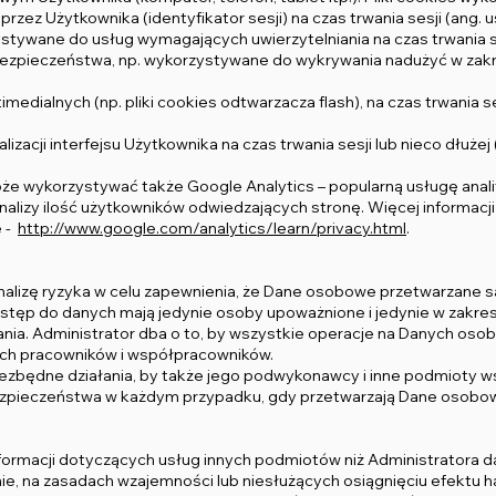
zez Użytkownika (identyfikator sesji) na czas trwania sesji (ang. u
ystywane do usług wymagających uwierzytelniania na czas trwania se
bezpieczeństwa, np. wykorzystywane do wykrywania nadużyć w zakres
medialnych (np. pliki cookies odtwarzacza flash), na czas trwania s
lizacji interfejsu Użytkownika na czas trwania sesji lub nieco dłużej
że wykorzystywać także Google Analytics – popularną usługę anal
nalizy ilość użytkowników odwiedzających stronę. Więcej informacj
e -
http://www.google.com/analytics/learn/privacy.html
.
analizę ryzyka w celu zapewnienia, że Dane osobowe przetwarzane 
tęp do danych mają jedynie osoby upoważnione i jedynie w zakresi
nia. Administrator dba o to, by wszystkie operacje na Danych oso
ch pracowników i współpracowników.
niezbędne działania, by także jego podwykonawcy i inne podmioty 
pieczeństwa w każdym przypadku, gdy przetwarzają Dane osobowe
informacji dotyczących usług innych podmiotów niż Administratora 
ie, na zasadach wzajemności lub niesłużących osiągnięciu efektu 