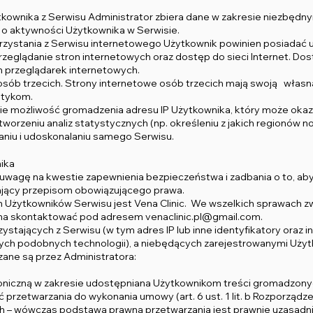
ytkownika z Serwisu Administrator zbiera dane w zakresie niezbęd
 o aktywności Użytkownika w Serwisie.
korzystania z Serwisu internetowego Użytkownik powinien posiadać
eglądanie stron internetowych oraz dostęp do sieci Internet. Do
h przeglądarek internetowych.
n osób trzecich. Strony internetowe osób trzecich mają swoją włas
itykom.
bie możliwość gromadzenia adresu IP Użytkownika, który może oka
orzeniu analiz statystycznych (np. określeniu z jakich regionów n
niu i udoskonalaniu samego Serwisu.
ika
ą uwagę na kwestie zapewnienia bezpieczeństwa i zadbania o to, a
jący przepisom obowiązującego prawa.
 Użytkowników Serwisu jest Vena Clinic. We wszelkich sprawach z
żna skontaktować pod adresem
venaclinic.pl@gmail.com
.
stających z Serwisu (w tym adres IP lub inne identyfikatory oraz
ch podobnych technologii), a niebędących zarejestrowanymi Użytko
rzane są przez Administratora:
troniczną w zakresie udostępniana Użytkownikom treści gromadzon
przetwarzania do wykonania umowy (art. 6 ust. 1 lit. b Rozporządze
ch – wówczas podstawą prawną przetwarzania jest prawnie uzasadnion