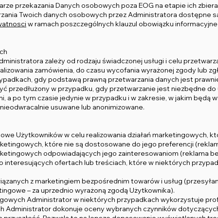
iarze przekazania Danych osobowych poza EOG na etapie ich zbiera
arzania Twoich danych osobowych przez Administratora dostępne 
watnosci
w ramach poszczególnych klauzul obowiązku informacyjneg
ch
dministratora zależy od rodzaju świadczonej usługi i celu przetwar
realizowania zamówienia, do czasu wycofania wyrażonej zgody lub 
padkach, gdy podstawą prawną przetwarzania danych jest prawnie
yć przedłużony w przypadku, gdy przetwarzanie jest niezbędne do 
i, a po tym czasie jedynie w przypadku i w zakresie, w jakim będą
 nieodwracalnie usuwane lub anonimizowane.
bowe Użytkowników w celu realizowania działań marketingowych, k
ketingowych, które nie są dostosowane do jego preferencji (rekla
rketingowych odpowiadających jego zainteresowaniom (reklama be
interesujących ofertach lub treściach, które w niektórych przypa
wiązanych z marketingiem bezpośrednim towarów i usług (przesyłan
etingowe – za uprzednio wyrażoną zgodą Użytkownika).
ingowych Administrator w niektórych przypadkach wykorzystuje profi
 Administrator dokonuje oceny wybranych czynników dotyczących 