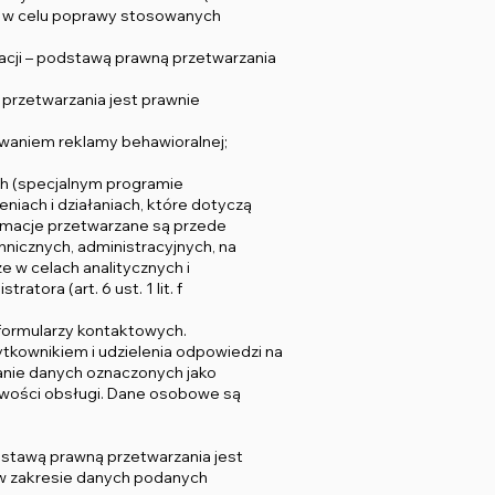
cji w celu poprawy stosowanych
amacji – podstawą prawną przetwarzania
przetwarzania jest prawnie
waniem reklamy behawioralnej;
h (specjalnym programie
ach i działaniach, które dotyczą
rmacje przetwarzane są przede
nicznych, administracyjnych, na
 w celach analitycznych i
ora (art. 6 ust. 1 lit. f
 formularzy kontaktowych.
kownikiem i udzielenia odpowiedzi na
danie danych oznaczonych jako
liwości obsługi. Dane osobowe są
dstawą prawną przetwarzania jest
; w zakresie danych podanych