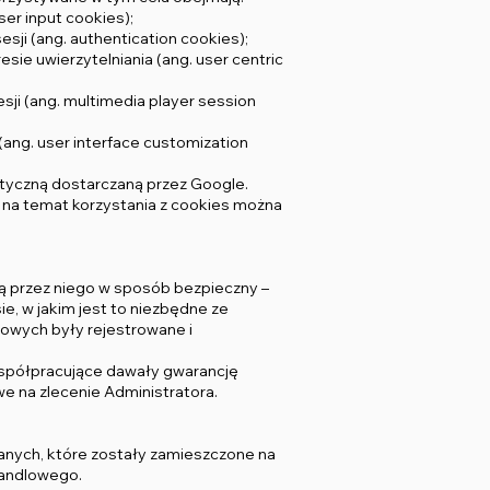
ser input cookies);
sji (ang. authentication cookies);
ie uwierzytelniania (ang. user centric
esji (ang. multimedia player session
 (ang. user interface customization
ityczną dostarczaną przez Google.
i na temat korzystania z cookies można
są przez niego w sposób bezpieczny –
e, w jakim jest to niezbędne ze
bowych były rejestrowane i
współpracujące dawały gwarancję
 na zlecenie Administratora.
danych, które zostały zamieszczone na
handlowego.