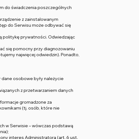
nym do świadczenia poszczególnych
 urządzenie z zainstalowanym
stęp do Serwisu może odbywać się
ną politykę prywatności. Odwiedzając
zać się pomocny przy diagnozowaniu
otujemy najwięcej odwiedzin). Ponadto,
by dane osobowe były należycie
wiązanych z przetwarzaniem danych
 informacje gromadzone za
wnikami (tj. osób, które nie
ych w Serwisie – wówczas podstawą
nia);
y interes Administratora (art. 6 ust.