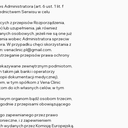
ministratora (art. 6 ust. 1 lit. f
rednictwem Serwisu w celu
ących z przepisów Rozporządzenia,
lub uzupełnienia, jak również
anych osobowych, jeżeli nie są one już
żenia wobec Administratora sprzeciw
a. W przypadku chęci skorzystania z
m:
venaclinic.pl@gmail.com
.
estrzeganie przepisów prawa ochrony
przekazywane zewnętrznym podmiotom,
akim jak banki i operatorzy
 kopii dokumentacji medycznej),
m, w tym spółkom z Vena Clinic
om do ich własnych celów, w tym
aściwym organom bądź osobom trzecim,
z zgodnie z przepisami obowiązującego
ego zapewnianego przez prawo
onieczne, i z zapewnieniem
h wydanych przez Komisję Europejską.