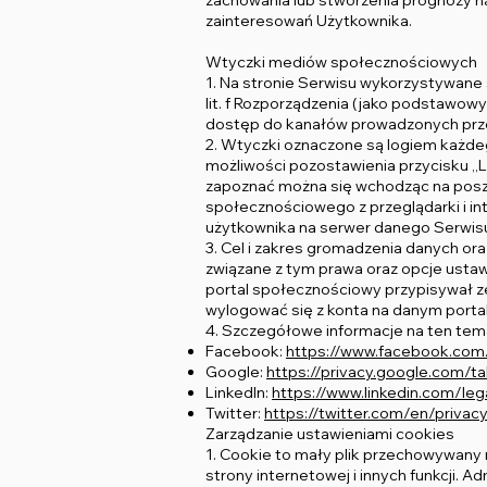
zachowania lub stworzenia prognozy na
zainteresowań Użytkownika.
Wtyczki mediów społecznościowych
1. Na stronie Serwisu wykorzystywane 
lit. f Rozporządzenia (jako podstawow
dostęp do kanałów prowadzonych prze
2. Wtyczki oznaczone są logiem każdeg
możliwości pozostawienia przycisku ,,Lu
zapoznać można się wchodząc na poszc
społecznościowego z przeglądarki i in
użytkownika na serwer danego Serwis
3. Cel i zakres gromadzenia danych or
związane z tym prawa oraz opcje ustaw
portal społecznościowy przypisywał ze
wylogować się z konta na danym port
4. Szczegółowe informacje na ten tem
Facebook:
https://www.facebook.com/
Google:
https://privacy.google.com/ta
LinkedIn:
https://www.linkedin.com/leg
Twitter:
https://twitter.com/en/privac
Zarządzanie ustawieniami cookies
1. Cookie to mały plik przechowywany
strony internetowej i innych funkcji.