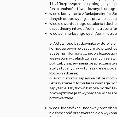
1 lit. f Rozporządzenia), polegający n
funkcjonalności i świadczonych usług;
w celu korzystania z funkcjonalności S
danych osobowych jest prawnie uzasadnio
w celu ewentualnego ustalenia i docho
uzasadniony interes Administratora (art.
w celach marketingowych Administrato
5. Aktywność Użytkownika w Serwisie
komputerowym służącym do przechowywa
systemu informatycznego służącego do
wszystkim w celach związanych ze świa
potrzeby zapewnienia bezpieczeństwa 
statystycznych – w tym zakresie podsta
Rozporządzenia).
6. Administrator zapewnia także możli
Skorzystanie z formularza wymaga pod
zapytanie. Użytkownik może podać takż
obowiązkowe jest wymagane w celu przy
przetwarzane:
w celu identyfikacji nadawcy oraz obs
niezbędność przetwarzania do wykonani