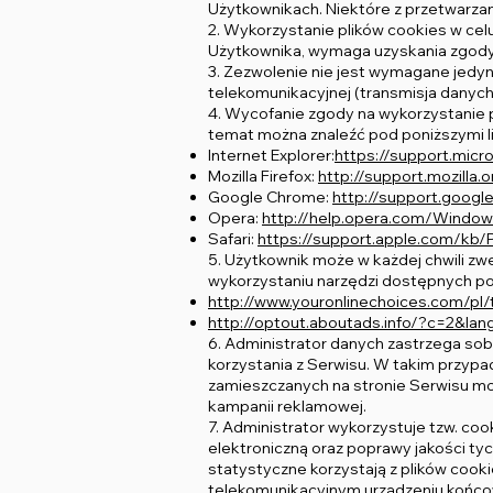
Użytkownikach. Niektóre z przetwarza
2. Wykorzystanie plików cookies w cel
Użytkownika, wymaga uzyskania zgod
3. Zezwolenie nie jest wymagane jedyn
telekomunikacyjnej (transmisja danych 
4. Wycofanie zgody na wykorzystanie 
temat można znaleźć pod poniższymi l
Internet Explorer:
https://support.mic
Mozilla Firefox:
http://support.mozilla.
Google Chrome:
http://support.goog
Opera:
http://help.opera.com/Windows
Safari:
https://support.apple.com/kb
5. Użytkownik może w każdej chwili zw
wykorzystaniu narzędzi dostępnych po
http://www.youronlinechoices.com/pl
http://optout.aboutads.info/?c=2&la
6. Administrator danych zastrzega so
korzystania z Serwisu. W takim przyp
zamieszczanych na stronie Serwisu mo
kampanii reklamowej.
7. Administrator wykorzystuje tzw. c
elektroniczną oraz poprawy jakości tyc
statystyczne korzystają z plików cook
telekomunikacyjnym urządzeniu końcowy