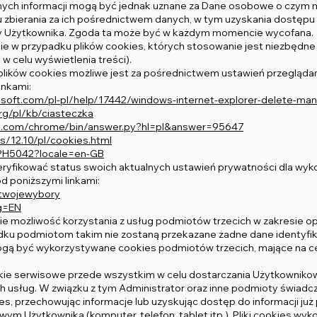
nych informacji mogą być jednak uznane za Dane osobowe o czym 
u zbierania za ich pośrednictwem danych, w tym uzyskania dostępu
y Użytkownika. Zgoda ta może być w każdym momencie wycofana.
ie w przypadku plików cookies, których stosowanie jest niezbędne
w celu wyświetlenia treści).
plików cookies możliwe jest za pośrednictwem ustawień przeglądar
inkami:
rosoft.com/pl-pl/help/17442/windows-internet-explorer-delete-ma
org/pl/kb/ciasteczka
le.com/chrome/bin/answer.py?hl=pl&answer=95647
/12.10/pl/cookies.html
/PH5042?locale=en-GB
eryfikować status swoich aktualnych ustawień prywatności dla wyk
d poniższymi linkami:
/twojewybory
ng=EN
bie możliwość korzystania z usług podmiotów trzecich w zakresie 
adku podmiotom takim nie zostaną przekazane żadne dane identyf
gą być wykorzystywane cookies podmiotów trzecich, mające na cel
ookie serwisowe przede wszystkim w celu dostarczania Użytkowniko
h usług. W związku z tym Administrator oraz inne podmioty świadczą
ies, przechowując informacje lub uzyskując dostęp do informacji j
m Użytkownika (komputer, telefon, tablet itp.). Pliki cookies wy