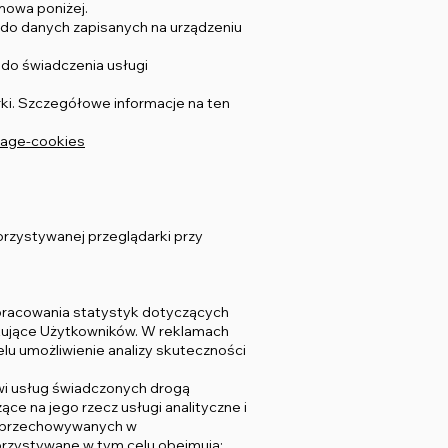
mowa poniżej.
 do danych zapisanych na urządzeniu
 do świadczenia usługi
ki. Szczegółowe informacje na ten
nage-cookies
orzystywanej przeglądarki przy
opracowania statystyk dotyczących
ikujące Użytkowników. W reklamach
u umożliwienie analizy skuteczności
wi usług świadczonych drogą
ce na jego rzecz usługi analityczne i
uż przechowywanych w
korzystywane w tym celu obejmują: