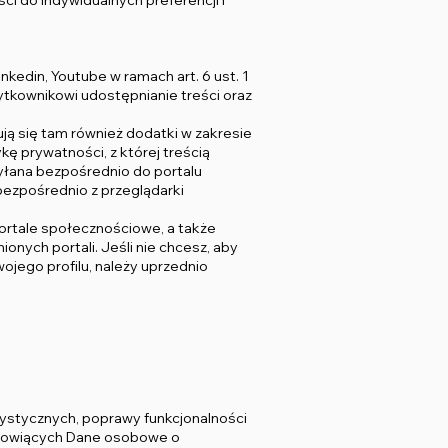
i do indywidualnych preferencji i
kedin, Youtube w ramach art. 6 ust. 1
tkownikowi udostępnianie treści oraz
ą się tam również dodatki w zakresie
kę prywatności, z której treścią
yłana bezpośrednio do portalu
bezpośrednio z przeglądarki
portale społecznościowe, a także
nych portali. Jeśli nie chcesz, aby
jego profilu, należy uprzednio
ystycznych, poprawy funkcjonalności
stanowiących Dane osobowe o