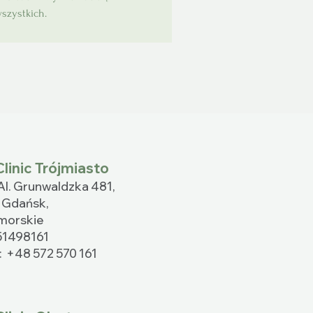
szystkich.
linic Trójmiasto
Al. Grunwaldzka 481,
 Gdańsk,
morskie​
51498161
n:
+48 572 570 161