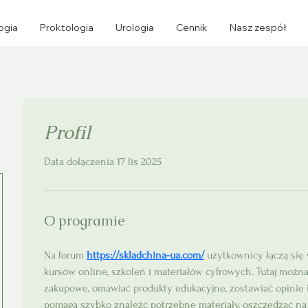
ogia
Proktologia
Urologia
Cennik
Nasz zespół
Profil
Data dołączenia 17 lis 2025
O programie
Na forum 
https://skladchina-ua.com/
 użytkownicy łączą si
kursów online, szkoleń i materiałów cyfrowych. Tutaj można
zakupowe, omawiać produkty edukacyjne, zostawiać opinie 
pomaga szybko znaleźć potrzebne materiały, oszczędzać na 