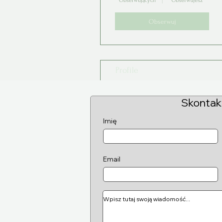
Obserwujących
Obserwujesz
Obserwuj
Profile
Skontakt
Imię
Email