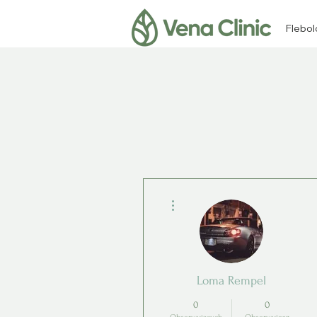
Flebol
Więcej działań
Loma Rempel
0
0