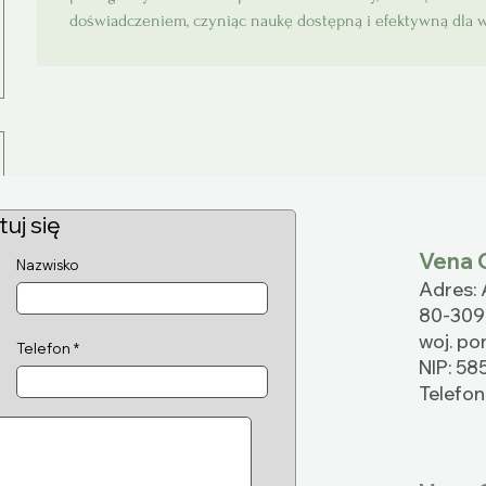
doświadczeniem, czyniąc naukę dostępną i efektywną dla w
uj się
Vena C
Nazwisko
Adres: 
80-309
woj. po
Telefon
NIP: 58
Telefo